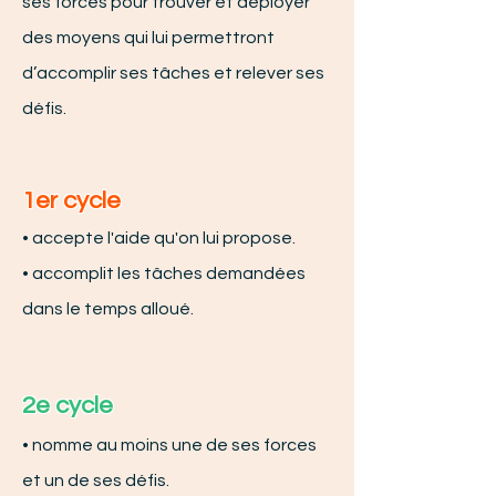
ses forces pour trouver et déployer
des moyens qui lui permettront
d’accomplir ses tâches et relever ses
défis.
1er cycle
•
accepte l'aide qu'on lui propose.
• accom
plit les tâches demandées
dans le temps alloué.
2e cycle
• nomme au moins une d
e ses forces
et un de ses défis.