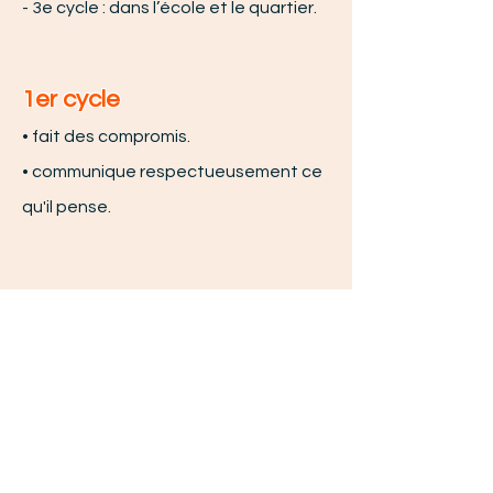
- 3e cycle : dans l’école et le quartier.
1er cycle
• fait des compromis.
• communique respectueusement ce
qu'il pense.
2e cycle
• écoute et s'ouvre à l'opinion des
autres.
• apprend à travailler en équipe pour
atteindre un but commun.