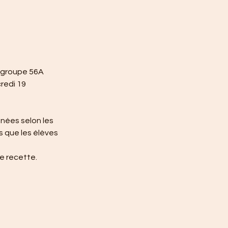
u groupe 56A 
redi 19 
nées selon les 
 que les élèves 
e recette.