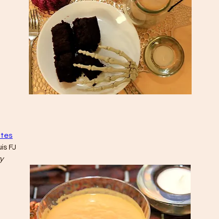
ttes
is FJ
y