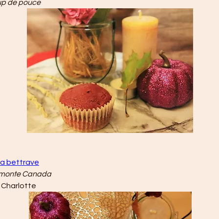
p de pouce
la bettrave
monte 
Canada
 Charlotte