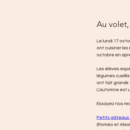
Au volet,
Le lundi 17 oct
ont cuisiner le
octobre en aprè
Les élèves espè
légumes cueillis
ont fait grandir.
L’automne est u
Essayez nos rec
Petits gâteaux 
(Roméo et Alexi