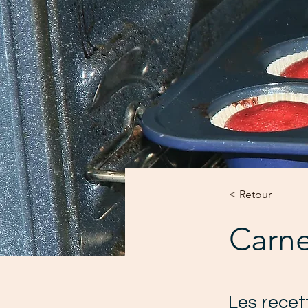
< Retour
Carne
Les rece